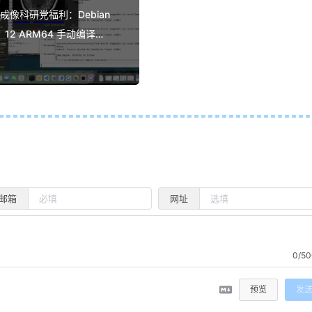
成像科研党福利：Debian
12 ARM64 手动编译
AFNI/SUMA 笔记 (适配
macOS Tahoe)
邮箱
网址
0/50
预览
发