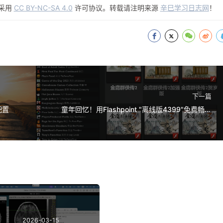
采用
CC BY-NC-SA 4.0
许可协议。转载请注明来源
辛巳学习日志网
！
下一篇
配置
童年回忆！用Flashpoint "离线版4399"免费畅玩
经典Flash游戏 FLASH格式 1GB
2026-03-15